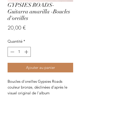
GYPSIES ROADS-
Guitarra amarilla -Boucles
d'oreilles
Prix
20,00 €
Quantité
*
Ajouter au panier
Boucles d'oreilles Gypsies Roads
couleur bronze, déclinées d'après le
visuel original de l'album
"Mediterranean Gypsies Roads"-
KaruPROD. 3,4 x 3 cm. Les boucles
pèsent 10 grammes chacunes. (soit 20