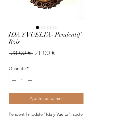
IDA Y VUELTA- Pendentif
Bois
Prix
Prix
 28,00 € 
21,00 €
original
promotionnel
Quantité
*
Ajouter au panier
Pendentif modèle "Ida y Vuelta", socle
en bois ciselé et gravé de motifs, verre
véritable.